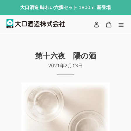
コ
大口酒造 味わい六撰セット 1800ml 新登場
ン
テ
検索
ログイン
カート
ン
ツ
に
ス
第十六夜 陽の酒
キ
2021年2月13日
ッ
プ
す
る