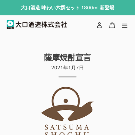
コ
大口酒造 味わい六撰セット 1800ml 新登場
ン
テ
検索
ログイン
カート
ン
ツ
に
ス
薩摩焼酎宣言
キ
2021年1月7日
ッ
プ
す
る