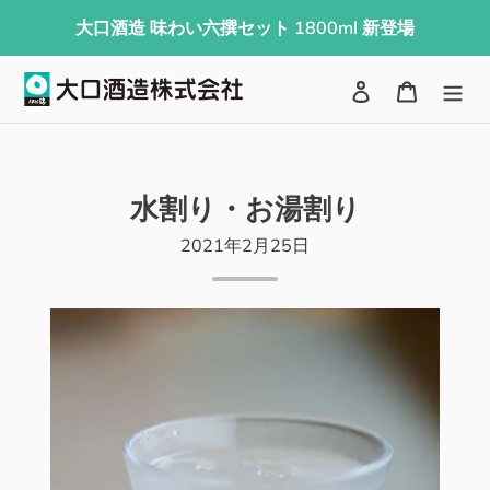
コ
大口酒造 味わい六撰セット 1800ml 新登場
ン
テ
検索
ログイン
カート
ン
ツ
に
ス
水割り・お湯割り
キ
2021年2月25日
ッ
プ
す
る