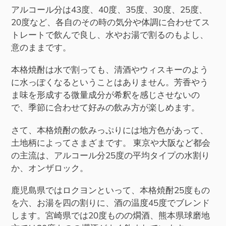
アルコール分は43度、40度、35度、30度、25度、
20度など、各自のその時の気分や体調に合わせてス
トレートで飲んで良し、水やお湯で割るのもよし、
意のままです。
本格焼酎は水で割っても、清酒やウィスキーのよう
に水っぽくなるということはありません。芳香やう
ま味を形成する微量成分が希釈を感じさせないの
で、季節に合わせて好みの飲み方が楽しめます。
さて、本格焼酎の飲みっぷりには地方色があって、
土地柄によってさまざまです。 東京や大阪など都会
の主流は、アルコール分25度の平均タイプの水割り
か、オンザロック。
鹿児島県ではロクヨンといって、本格焼酎25度もの
を六、お湯を四の割りに、酒の温度45度でブレンド
します。宮崎県では20度ものの燗酒、熊本県球磨地