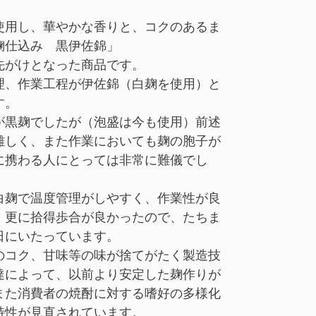
使用し、華やかな香りと、コクのあるま
麹仕込み 黒伊佐錦」
先がけとなった商品です。
理、作業工程が伊佐錦（白麹を使用）と
す。
が黒麹でしたが（泡盛は今も使用）前述
難しく、また作業においても麹の胞子が
に携わる人にとっては非常に難儀でし
白麹で温度管理がしやすく、作業性が良
、更に拾得歩合が良かったので、たちま
日にいたっています。
のコク、甘味等の味が捨てがたく製造技
達によって、以前より安定した麹作りが
また消費者の焼酎に対する嗜好の多様化
特性が見直されています。