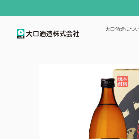
コ
ン
テ
ン
大口酒造につ
ツ
に
ス
キ
ッ
プ
す
る