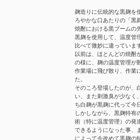
麹造りに伝統的な黒麹を
ろやかな口あたりの「黒
焼酎における黒ブーム
の
黒麹を使用して、温度管
比べて微妙に違っていま
以前は、ほとんどの焼酎
の様に、麹の温度管理が
作業場に飛び散り、作業
た。
そのころ登場したのが、
い、また刺激臭が少なく
ち白麹が黒麹に代って今
しかしながら、黒麹特有
術（特に温度管理）の発
できるようになった事、
によって今改めて黒麹の