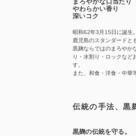
まろやかな口当たり
を
やわらかい香り
追
深いコク
加
す
昭和62年3月15日に誕生
る
鹿児島のスタンダードと
黒麹ならではのまろやか
り・水割り・ロックなど
す。
また、和食・洋食・中華
伝統の手法、黒
黒麹の伝統を守る。