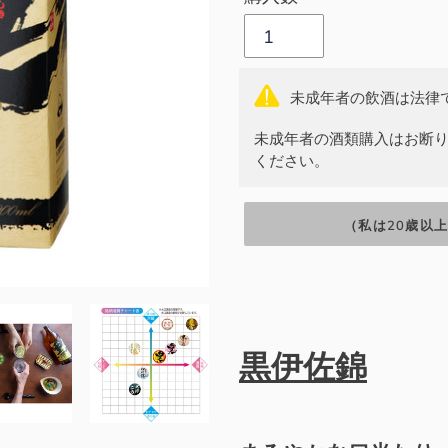
未成年者の飲酒は法律
未成年者の酒類購入はお断り
ください。
（私は20歳以
カ
ー
黒伊佐錦
ト
に
商
品