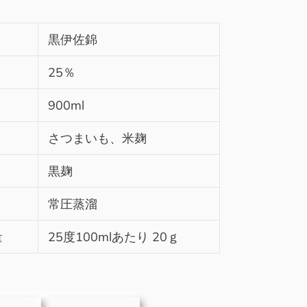
黒伊佐錦
25％
900ml
さつまいも、米麹
黒麹
常圧蒸溜
量
25度100mlあたり 20ｇ