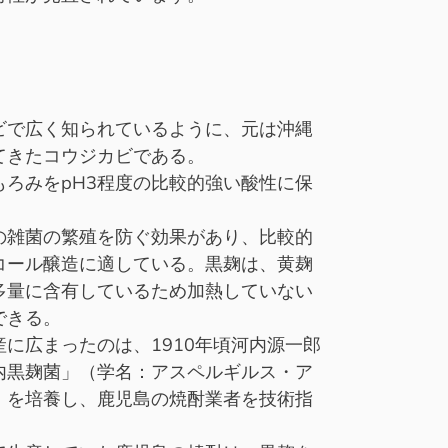
ビで広く知られているように、元は沖縄
てきたコウジカビである。
ろみをpH3程度の比較的強い酸性に保
の雑菌の繁殖を防ぐ効果があり、比較的
コール醸造に適している。黒麹は、黄麹
多量に含有しているため加熱していない
できる。
に広まったのは、1910年頃河内源一郎
内黒麹菌」（学名：アスペルギルス・ア
）を培養し、鹿児島の焼酎業者を技術指