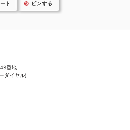
TWITTER
PINTEREST
イート
ピンする
に
で
投
ピ
稿
ン
す
す
る
る
43番地
フリーダイヤル)
)