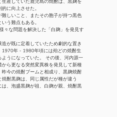
て生産していた鹿児島の焼酎は、黒麹を
劇的に向上させた。
が難しいこと、またその胞子が持つ黒色
という難点もある。
の様々な問題を解決した「白麹」を発見す
醸造が既に定着していたため劇的な置き
970年 - 1980年頃には殆どの焼酎生
るようになっていた。 その後、河内源一
菌から更なる突然変異株を発見して新種
。昨今の焼酎ブームと相成り、黒麹焼酎
と焼酎黒麹は、同じ属性だが種が違う
には、泡盛黒麹が祖、白麹が親、焼酎黒