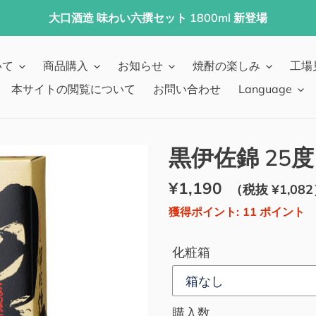
大口酒造 味わい六撰セット 1800ml 新登場
いて
商品購入
お知らせ
焼酎の楽しみ
工場
本サイトの閲覧について
お問い合わせ
Language
黒伊佐錦 25度 
通
¥1,190
販
（税抜 ¥1,08
常
売
獲得ポイント:
11
ポイント
価
価
化粧箱
格
格
購入数