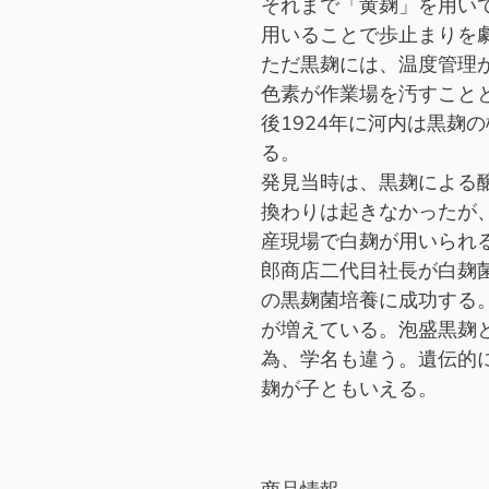
それまで「黄麹」を用い
用いることで歩止まりを
ただ黒麹には、温度管理
色素が作業場を汚すこと
後1924年に河内は黒麹
る。
発見当時は、黒麹による
換わりは起きなかったが、1
産現場で白麹が用いられ
郎商店二代目社長が白麹
の黒麹菌培養に成功する
が増えている。泡盛黒麹
為、学名も違う。遺伝的
麹が子ともいえる。