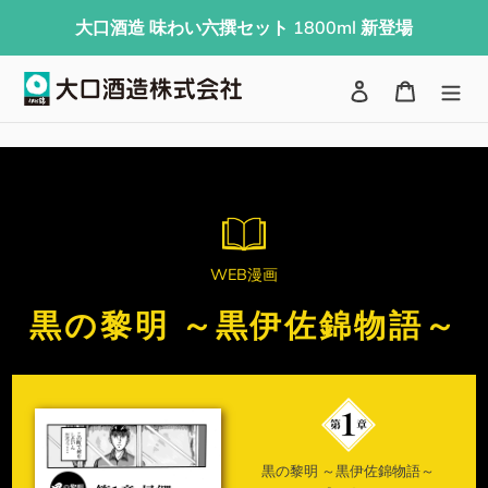
コ
大口酒造 味わい六撰セット 1800ml 新登場
ン
テ
検索
ログイン
カート
ン
ツ
に
ス
キ
ッ
WEB漫画
プ
す
黒の黎明 ～黒伊佐錦物語～
る
黒の黎明 ～黒伊佐錦物語～