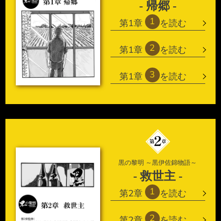
- 帰郷 -
1
第1章
を読む
2
第1章
を読む
3
第1章
を読む
黒の黎明 ～黒伊佐錦物語～
- 救世主 -
1
第2章
を読む
2
第2章
を読む