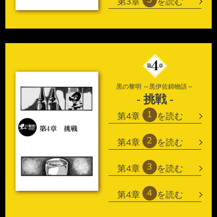
第3章
を読む
黒の黎明 ～黒伊佐錦物語～
- 挑戦 -
1
第4章
を読む
2
第4章
を読む
3
第4章
を読む
4
第4章
を読む