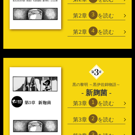
3
第2章
を読む
4
第2章
を読む
黒の黎明 ～黒伊佐錦物語～
- 新麹菌 -
1
第3章
を読む
2
第3章
を読む
3