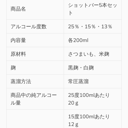
ショットバー5本セッ
商品名
ト
アルコール度数
25％・15％・13％
内容量
各200ml
原材料
さつまいも、米麹
麹
黒麹・白麹
蒸溜方法
常圧蒸溜
商品中の純アルコー
25度100mlあたり
ル量
20ｇ
15度100mlあたり
12ｇ