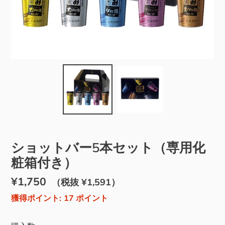
ショットバー5本セット（専用化
粧箱付き）
通
¥1,750
販
（税抜 ¥1,591）
常
売
獲得ポイント:
17
ポイント
価
価