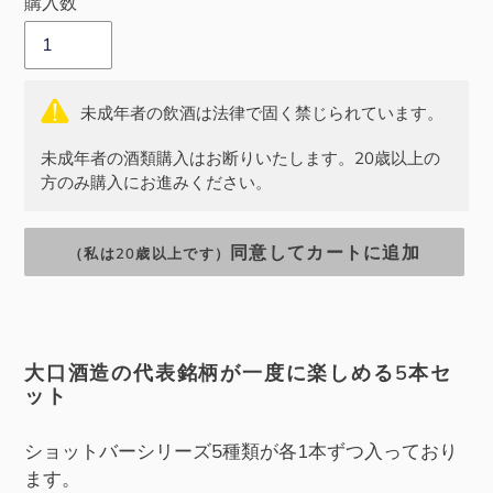
購入数
格
格
未成年者の飲酒は法律で固く禁じられています。
未成年者の酒類購入はお断りいたします。20歳以上の
方のみ購入にお進みください。
同意してカートに追加
（私は20歳以上です）
カ
ー
大口酒造の代表銘柄が一度に楽しめる5本セ
ット
ト
に
商
ショットバーシリーズ5種類が各1本ずつ入っており
品
ます。