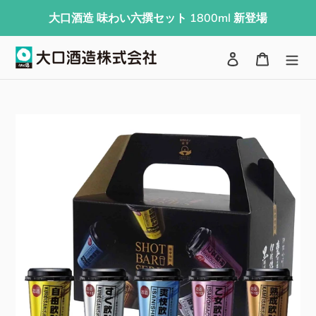
コ
大口酒造 味わい六撰セット 1800ml 新登場
ン
テ
検索
ログイン
カート
ン
ツ
に
ス
キ
ッ
プ
す
る