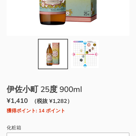
伊佐小町 25度 900ml
通
¥1,410
販
（税抜 ¥1,282）
常
売
獲得ポイント:
14
ポイント
価
価
化粧箱
格
格