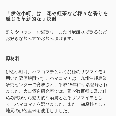
ー
ト
「伊佐小町」は、花や紅茶など様々な香りを
感じる革新的な芋焼酎
に
商
品
割りやロック、お湯割り、または炭酸水で割るなど
を
お好きな飲み方でお飲み頂けます。
追
加
す
原材料
る
伊佐小町は、ハマコマチという品種のサツマイモを
用いた薩摩焼酎です。ハマコマチは、九州沖縄農業
研究センターで育成され、平成15年に命名登録され
ました。大口酒造研究室では、延べ数百種に及ぶ仕
込み試験から魅力的な酒質となるサツマイモとし
て、ハマコマチを選びました。また、麹原料として
地元の伊佐産米を使用しました。