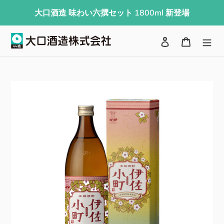
コ
大口酒造 味わい六撰セット 1800ml 新登場
ン
テ
検索
ログイン
カート
ン
ツ
に
ス
キ
ッ
プ
す
る