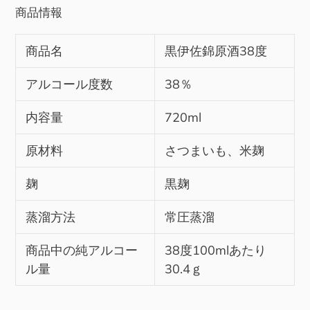
商品情報
商品名
黒伊佐錦原酒38度
アルコール度数
38％
内容量
720ml
原材料
さつまいも、米麹
麹
黒麹
蒸溜方法
常圧蒸溜
商品中の純アルコー
38度100mlあたり
ル量
30.4ｇ