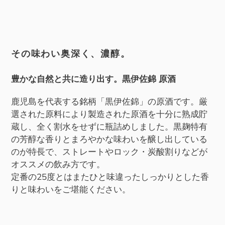
ー
ト
に
商
その味わい奥深く、濃醇
。
品
を
豊かな自然と共に造り出す。黒伊佐錦 原酒
追
加
鹿児島を代表する銘柄「黒伊佐錦」の原酒です。厳
す
選された原料により製造された原酒を十分に熟成貯
る
蔵し、全く割水をせずに瓶詰めしました。黒麹特有
の芳醇な香りとまろやかな味わいを醸し出している
のが特長で、ストレートやロック・炭酸割りなどが
オススメの飲み方です。
定番の
25
度とはまたひと味違ったしっかりとした香
りと味わいをご堪能ください。