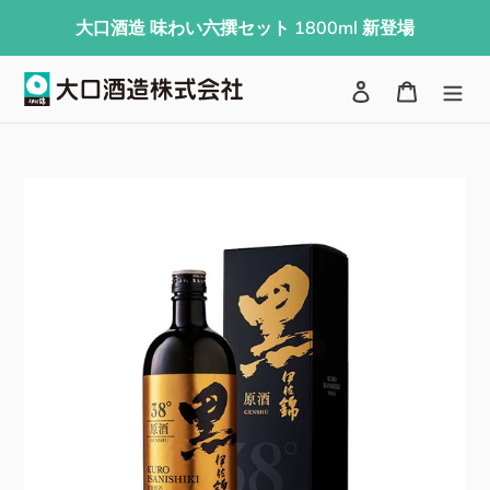
コ
大口酒造 味わい六撰セット 1800ml 新登場
ン
テ
検索
ログイン
カート
ン
ツ
に
ス
キ
ッ
プ
す
る