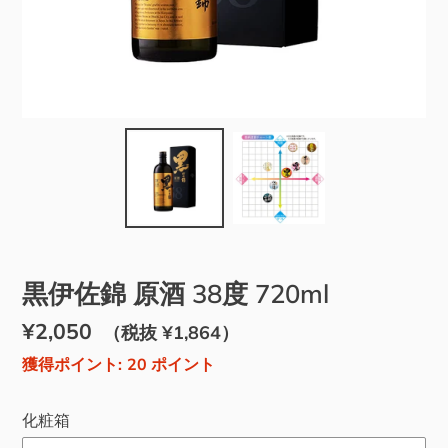
黒伊佐錦 原酒 38度 720ml
通
¥2,050
販
（税抜 ¥1,864）
常
売
獲得ポイント:
20
ポイント
価
価
化粧箱
格
格