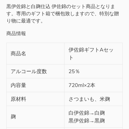
を
黒伊佐錦と白麹仕込 伊佐錦のセット商品となりま
追
す。専用のギフト箱で梱包致しますので、特別な贈
加
り物に最適です。
す
商品情報
る
伊佐錦ギフトAセッ
商品名
ト
アルコール度数
25％
内容量
720ml×2本
原材料
さつまいも、米麹
白伊佐錦→白麹
麹
黒伊佐錦→黒麹