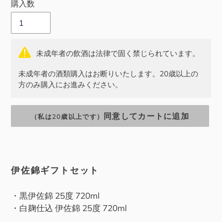
購入数
格
格
未成年者の飲酒は法律で固く禁じられています。
未成年者の酒類購入はお断りいたします。20歳以上の
方のみ購入にお進みください。
同意してカートに追加
（私は20歳以上です）
カ
ー
伊佐錦ギフトセット
ト
に
・黒伊佐錦 25度 720ml
商
・白麹仕込 伊佐錦 25度 720ml
品