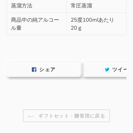
蒸溜方法
常圧蒸溜
商品中の純アルコー
25度100mlあたり
ル量
20ｇ
FACEBOOK
シェア
ツイー
で
シ
ェ
ア
す
る
ギフトセット・贈答用に戻る