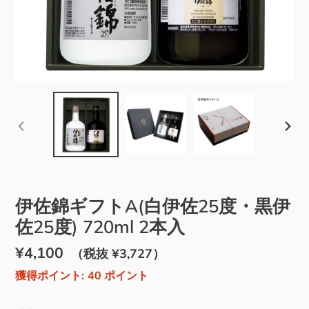
前
次
の
の
ス
ス
ラ
ラ
伊佐錦ギフトA(白伊佐25度・黒伊
イ
イ
佐25度) 720ml 2本入
ド
ド
通
¥4,100
販
（税抜 ¥3,727）
常
売
獲得ポイント:
40
ポイント
価
価