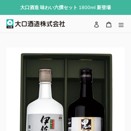
コ
大口酒造 味わい六撰セット 1800ml 新登場
ン
テ
検索
ログイン
カート
ン
ツ
に
ス
キ
ッ
プ
す
る