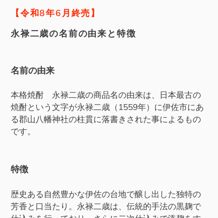
ー
【令和8年6月終売】
ト
永禄二歳の名前の由来と特徴
に
商
品
名前の由来
を
追
本格焼酎 永禄二歳の商品名の由来は、日本最古の
加
焼酎という文字が永禄二歳（1559年）に伊佐市にあ
す
る郡山八幡神社の柱貫に落書きされた事によるもの
る
です。
特徴
歴史ある自然豊かな伊佐の台地で醸し出した独特の
芳香と口当たり。永禄二歳は、伝統的手法の黒麹で