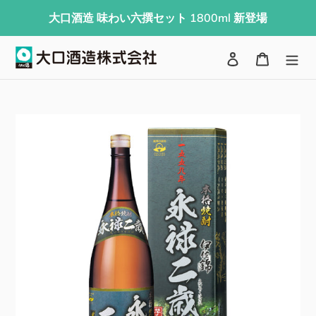
コ
大口酒造 味わい六撰セット 1800ml 新登場
ン
テ
検索
ログイン
カート
ン
ツ
に
ス
キ
ッ
プ
す
る