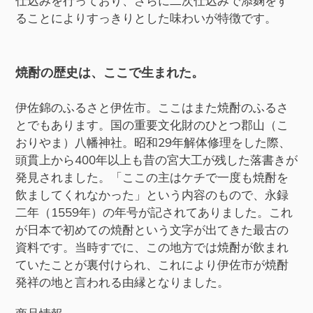
仕込みを行っており、さらに二次仕込みで添麹をす
ることによりすっきりとした味わいが特徴です。
焼酎の歴史は、ここで生まれた。
伊佐錦のふるさと伊佐市。ここはまた焼酎のふるさ
とでもあります。国の重要文化財のひとつ郡山（こ
おりやま）八幡神社。昭和29年解体修理をした際、
頭貫上から400年以上も昔の宮大工が残した落書きが
発見されました。「ここの主はケチで一度も焼酎を
飲ましてくれなかった」という内容のもので、永録
二年（1559年）の年号が記されてありました。これ
が日本で初めての焼酎という文字が出てきた最古の
資料です。当時すでに、この地方では焼酎が飲まれ
ていたことが裏付けられ、これにより伊佐市が焼酎
発祥の地と言われる由縁となりました。