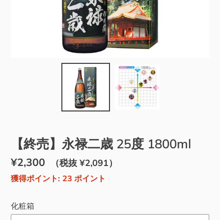
【終売】永禄二歳 25度 1800ml
通
¥2,300
販
（税抜 ¥2,091）
常
売
獲得ポイント:
23
ポイント
価
価
化粧箱
格
格