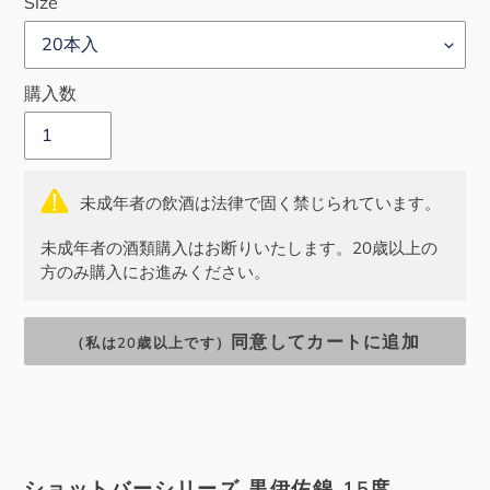
Size
格
格
購入数
未成年者の飲酒は法律で固く禁じられています。
未成年者の酒類購入はお断りいたします。20歳以上の
方のみ購入にお進みください。
同意してカートに追加
（私は20歳以上です）
カ
ー
ト
ショットバーシリーズ 黒伊佐錦
15度