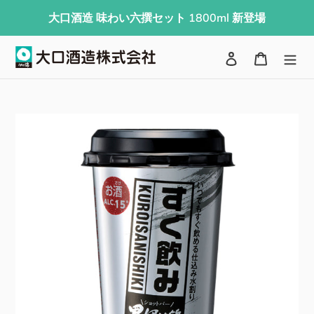
コ
大口酒造 味わい六撰セット 1800ml 新登場
ン
テ
検索
ログイン
カート
ン
ツ
に
ス
キ
ッ
プ
す
る