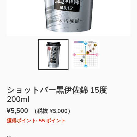
ショットバー黒伊佐錦 15度
200ml
通
¥5,500
販
（税抜 ¥5,000）
常
売
獲得ポイント:
55
ポイント
価
価