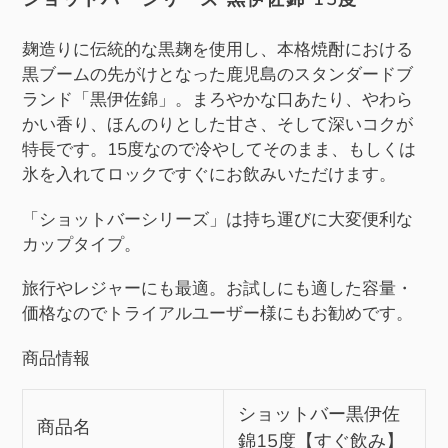
に
商
麹造りに伝統的な黒麹を使用し、本格焼酎における
品
黒ブームの先がけとなった鹿児島のスタンダードブ
を
ランド「黒伊佐錦」。まろやかな口あたり、やわら
追
かい香り、ほんのりとした甘さ、そして深いコクが
加
特長です。15度なので冷やしてそのまま、もしくは
す
氷を入れてロックですぐにお飲みいただけます。
る
「ショットバーシリーズ」は持ち運びに大変便利な
カップタイプ。
旅行やレジャーにも最適。お試しにも適した容量・
価格なのでトライアルユーザー様にもお勧めです。
商品情報
ショットバー黒伊佐
商品名
錦15度【すぐ飲み】