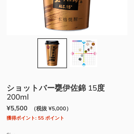
ショットバー甕伊佐錦 15度
200ml
通
¥5,500
販
（税抜 ¥5,000）
常
売
獲得ポイント:
55
ポイント
価
価