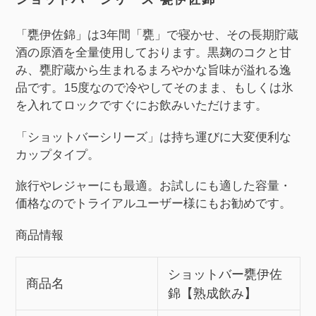
に
商
「甕伊佐錦」は3年間「甕」で寝かせ、その長期貯蔵
品
酒の原酒を全量使用しております。黒麹のコクと甘
を
み、甕貯蔵から生まれるまろやかな旨味が溢れる逸
追
品です。15度なので冷やしてそのまま、もしくは氷
加
を入れてロックですぐにお飲みいただけます。
す
「ショットバーシリーズ」は持ち運びに大変便利な
る
カップタイプ。
旅行やレジャーにも最適。お試しにも適した容量・
価格なのでトライアルユーザー様にもお勧めです。
商品情報
ショットバー甕伊佐
商品名
錦【熟成飲み】