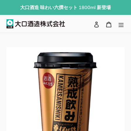
コ
大口酒造 味わい六撰セット 1800ml 新登場
ン
テ
検索
ログイン
カート
ン
ツ
に
ス
キ
ッ
プ
す
る