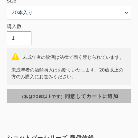
Size
格
格
購入数
未成年者の飲酒は法律で固く禁じられています。
未成年者の酒類購入はお断りいたします。20歳以上の
方のみ購入にお進みください。
同意してカートに追加
（私は20歳以上です）
カ
ー
ト
ショットバーシリーズ 甕伊佐錦