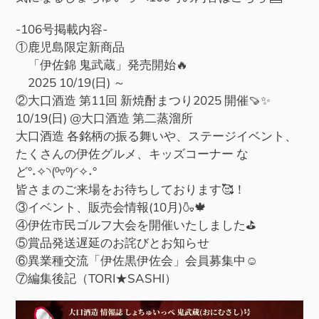
-106号掲載内容-
①鹿児島限定新商品
「伊佐錦 鬼武蔵」発売開始🔥
2025 10/19(日) ～
②大口酒造 第11回 新焼酎まつり2025 開催🍠✨
10/19(日) @大口酒造 第二蒸溜所
大口酒造 各銘柄の振る舞いや、ステージイベント、
たくさんの伊佐グルメ、キッズコーナー な
ど°˖✧◝(⁰▿⁰)◜✧˖°
皆さまのご来場をお待ちしております🥰！
③イベント、販売会情報(10月)🍶🍁
④伊佐市民ゴルフ大会を開催いたしました⛳
⑤賞品発送遅延のお詫びとお知らせ
⑥異業種交流「伊佐黒伊佐会」会員募集中☺
⑦編集後記（TORI★SASHI）