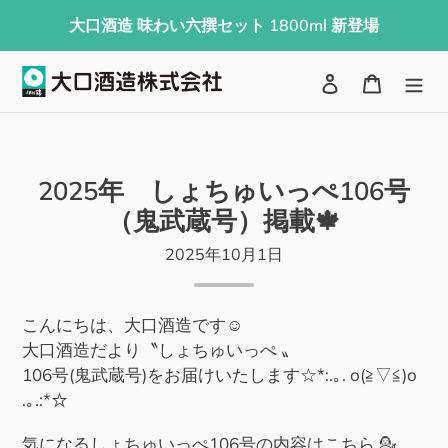
コ
大口酒造 味わい六撰セット 1800ml 新登場
ン
テ
検索
ログイン
カート
ン
ツ
に
ス
2025年 しょちゅいっぺ106号
キ
（鬼武蔵号）掲載🍁
ッ
プ
2025年10月1日
す
る
こんにちは、大口酒造です☺
大口酒造だより〝しょちゅいっぺ 〟
106号(鬼武蔵号)をお届けいたします☆*:.｡. o(≧▽≦)o
.｡.:*☆
気になるしょちゅいっぺ106号の内容はこちら 💁