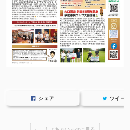
FACEBOOK
シェア
ツイー
で
シ
ェ
ア
す
しょちゅいっぺに戻る