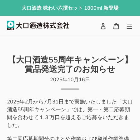
コ
大口酒造 味わい六撰セット 1800ml 新登場
ン
テ
検索
ログイン
カート
ン
ツ
に
ス
【大口酒造55周年キャンペーン】
キ
賞品発送完了のお知らせ
ッ
プ
2025年10月16日
す
る
2025
年
2
月から
7
月
31
日まで実施いたしました「大口
酒造
55
周年キャンペーン」では、第一・第二応募期
間を合わせて１３万口を超えるご応募をいただきま
した。
第二回応募期間分のまとめ作業および発送作業準備