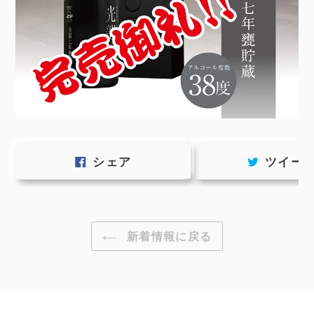
FACEBOOK
シェア
ツイー
で
シ
ェ
ア
す
新着情報に戻る
る