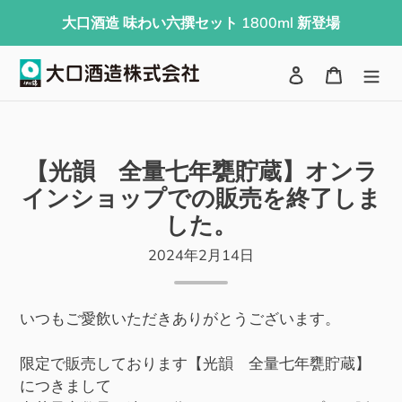
コ
大口酒造 味わい六撰セット 1800ml 新登場
ン
テ
検索
ログイン
カート
ン
ツ
に
ス
【光韻 全量七年甕貯蔵】オンラ
キ
インショップでの販売を終了しま
ッ
した。
プ
す
2024年2月14日
る
いつもご愛飲いただきありがとうございます。
限定で販売しております【光韻 全量七年甕貯蔵】
につきまして