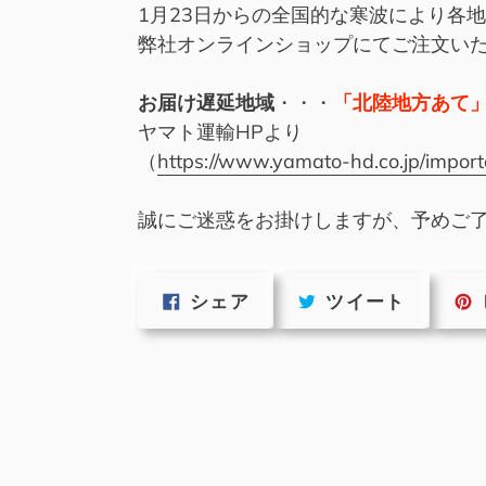
1月23日からの全国的な寒波により各
弊社オンラインショップにてご注文い
お届け遅延地域
・・・
「北陸地方
あて
ヤマト運輸HPより
（
https://www.yamato-hd.co.jp/impor
誠にご迷惑をお掛けしますが、予めご
FACEBOOK
TWITTE
シェア
ツイート
で
に
シ
投
ェ
稿
ア
す
す
る
る