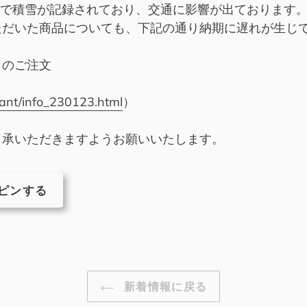
地で積雪が記録されており、交通に影響が出ております
ただいた商品についても、下記の通り納期に遅れが生じ
」
のご注文
tant/info_230123.html
）
了承いただきますようお願いいたします。
R
PINTEREST
ピンする
で
ピ
ン
す
る
新着情報に戻る