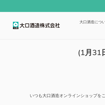
コ
ン
テ
ン
大口酒造につ
ツ
に
ス
キ
(1月3
ッ
プ
す
る
いつも大口酒造オンラインショップを