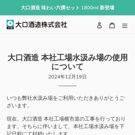
コ
大口酒造 味わい六撰セット 1800ml 新登場
ン
テ
検索
ログイン
カート
ン
ツ
に
ス
大口酒造 本社工場水汲み場の使用
キ
について
ッ
プ
2024年12月19日
す
る
いつも弊社水汲み場をご利用いただきありがとうご
ざいます。
現在、大口酒造 本社工場横市道の工事を行っており
ます。そちらに伴いまして、
本社工場水汲み場を下
記日程にて封鎖いたします。