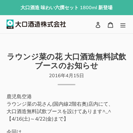
コ
大口酒造 味わい六撰セット 1800ml 新登場
ン
テ
検索
ログイン
カート
ン
ツ
に
ス
ラウンジ菜の花 大口酒造無料試飲
キ
ブースのお知らせ
ッ
プ
2016年4月15日
す
る
鹿児島空港
ラウンジ菜の花さん(国内線2階右奥)店内にて、
大口酒造無料試飲ブースを設けてあります^_^
【4/16(土)～4/22(金)まで】
今回は、