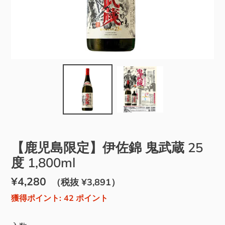
【鹿児島限定】伊佐錦 鬼武蔵 25
度 1,800ml
通
¥4,280
販
（税抜 ¥3,891）
常
売
獲得ポイント:
42
ポイント
価
価