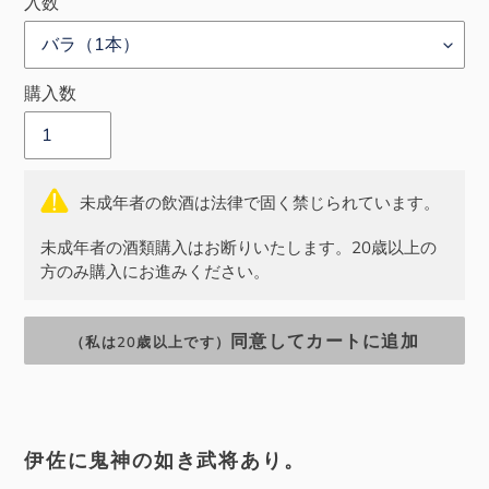
入数
格
格
購入数
未成年者の飲酒は法律で固く禁じられています。
未成年者の酒類購入はお断りいたします。20歳以上の
方のみ購入にお進みください。
同意してカートに追加
（私は20歳以上です）
カ
ー
伊佐に鬼神の如き武将あり。
ト