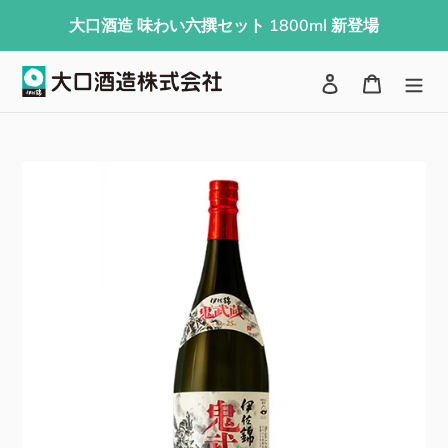
コ
大口酒造 味わい六撰セット 1800ml 新登場
ン
テ
検索
ログイン
カート
ン
ツ
に
ス
キ
ッ
プ
す
る