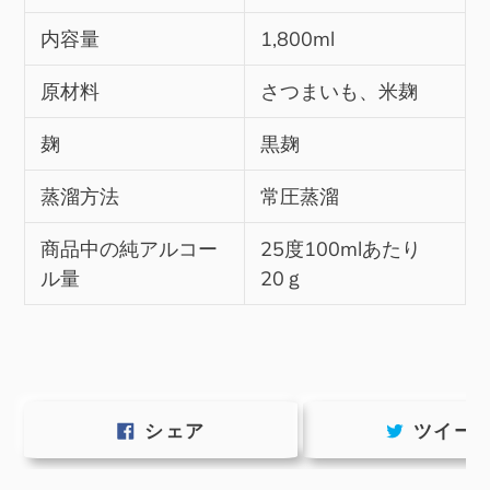
内容量
1,800ml
原材料
さつまいも、米麹
麹
黒麹
蒸溜方法
常圧蒸溜
商品中の純アルコー
25度100mlあたり
ル量
20ｇ
FACEBOOK
シェア
ツイー
で
シ