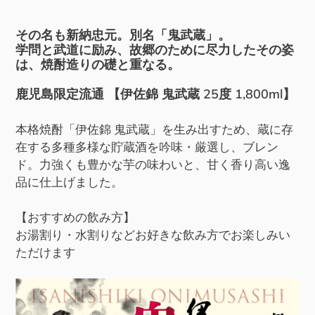
に
商
その名も新納忠元。別名「鬼武蔵」。
品
学問と武道に励み、故郷のために尽力したその姿
は、焼酎造りの礎と重なる。
を
追
鹿児島限定流通 【伊佐錦 鬼武蔵 25度 1,800ml】
加
す
本格焼酎「伊佐錦 鬼武蔵」を生み出すため、蔵に存
る
在する多種多様な貯蔵酒を吟味・厳選し、ブレン
ド。力強くも豊かな芋の味わいと、甘く香り高い逸
品に仕上げました。
【おすすめの飲み方】
お湯割り・水割りなどお好きな飲み方でお楽しみい
ただけます